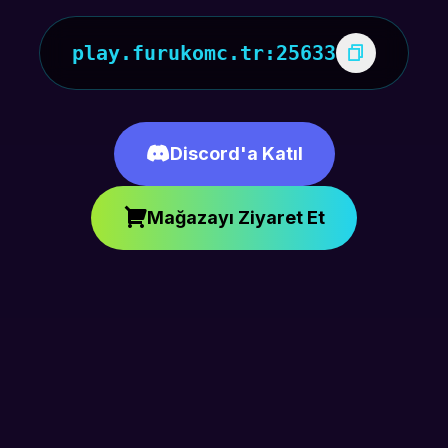
play.furukomc.tr:25633
Discord'a Katıl
Mağazayı Ziyaret Et