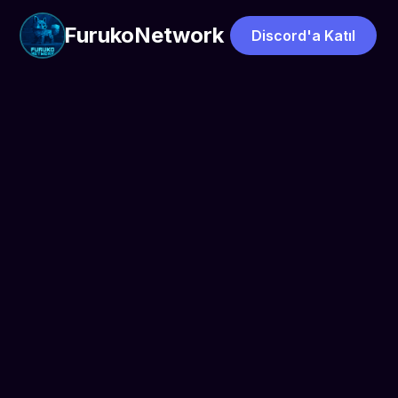
FurukoNetwork
Discord'a Katıl